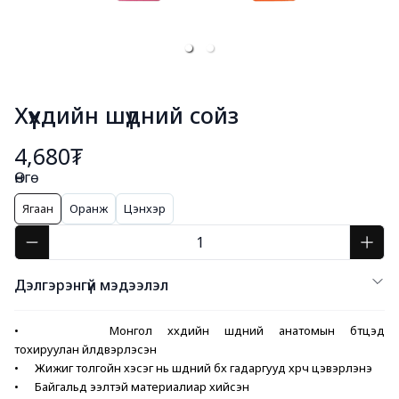
Хүүхдийн шүдний сойз
4,680₮
Өнгө
Ягаан
Оранж
Цэнхэр
Дэлгэрэнгүй мэдээлэл
•      Монгол хүүхдийн шүдний анатомын бүтцэд 
тохируулан үйлдвэрлэсэн
•      Жижиг толгойн хэсэг нь шүдний бүх гадаргууд хүрч цэвэрлэнэ
•      Байгальд ээлтэй материалиар хийсэн