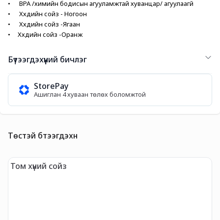
•      BPA /химийн бодисын агууламжтай хуванцар/ агуулаагүй
•      Хүүхдийн сойз - Ногоон
•      Хүүхдийн сойз -Ягаан
•     
Хүүхдийн сойз -Оранж
Бүтээгдэхүүний бичлэг
StorePay
Ашиглан 4 хуваан төлөх боломжтой
Төстэй бүтээгдэхүүн
Том хүний сойз