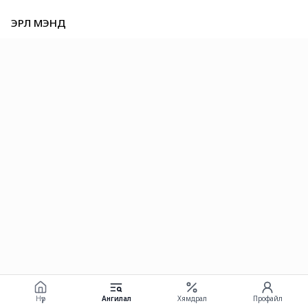
ЭРҮҮЛ МЭНД
Нүүр
Ангилал
Хямдрал
Профайл