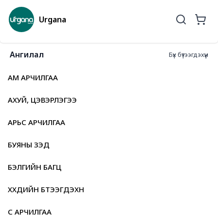
Urgana
Ангилал
Бүх бүтээгдэхүүн
АМ АРЧИЛГАА
АХУЙ, ЦЭВЭРЛЭГЭЭ
АРЬС АРЧИЛГАА
БУЯНЫ ЗЭД
БЭЛГИЙН БАГЦ
ХҮҮХДИЙН БҮТЭЭГДЭХҮҮН
ҮС АРЧИЛГАА