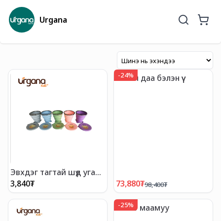
Urgana
-
24
%
Аялал даа бэлэн үү
Эвхдэг тагтай шүд угаах
аяга
3,840
₮
73,880
₮
98,400
₮
-
25
%
Шинэ маамуу