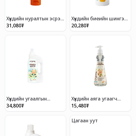
Хүүхдийн нуралтын эсрэг
Хүүхдийн биеийн шингэн
тос
саван & Шампунь
31,080
₮
20,280
₮
Хүүхдийн угаалгын
Хүүхдийн аяга угаагч
шингэн
шингэн
34,800
₮
15,480
₮
Цагаан уут