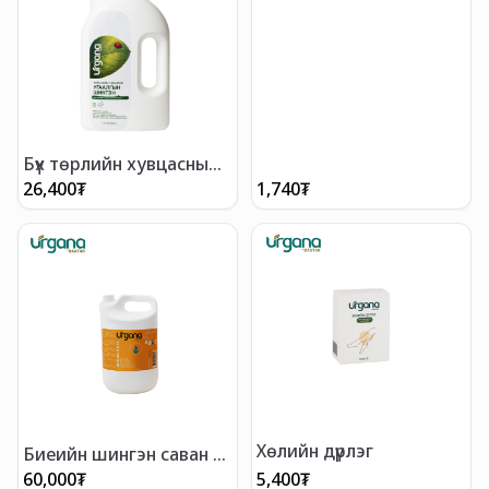
Бүх төрлийн хувцасны
угаалгын шингэн 1,8
26,400
₮
1,740
₮
литр
Хөлийн дүрлэг
Биеийн шингэн саван 5
литр
60,000
₮
5,400
₮