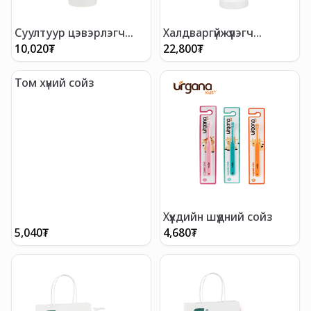
Халдваргүйжүүлэгч
Суултуур цэвэрлэгч
цацлага 500мл
500мл
10,020
₮
22,800
₮
Том хүний сойз
Хүүхдийн шүдний сойз
5,040
₮
4,680
₮