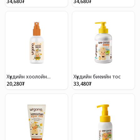
34,680
₮
34,680
₮
давс
Хүүхдийн хоолойн
Хүүхдийн биеийн тос
цацлага
20,280
₮
33,480
₮