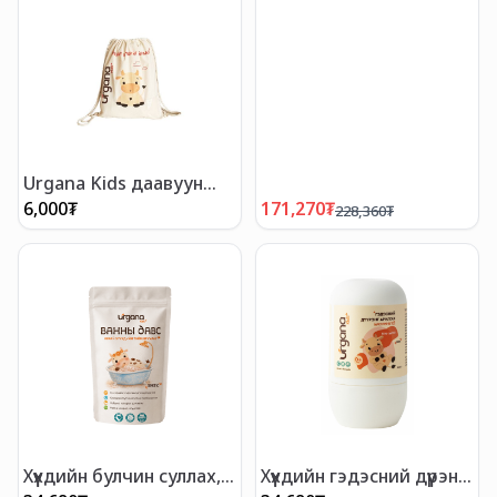
Urgana Kids даавуун
цүнх
6,000
₮
171,270
₮
228,360
₮
Хүүхдийн булчин суллах,
Хүүхдийн гэдэсний дүүрэн
нойрыг дэмжих баннын
арилгах массажны тос