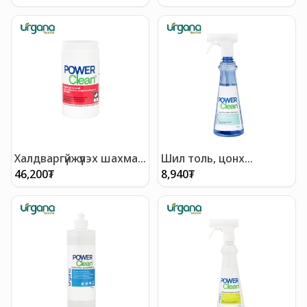
Халдваргүйжүүлэх шахмал
Шил толь, цонх
300ш
цэвэрлэгч 500мл
46,200
₮
8,940
₮