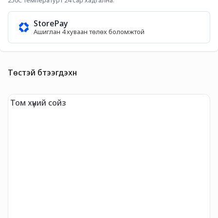
250C температурт 24 сар хадгална.
StorePay
Ашиглан 4 хуваан төлөх боломжтой
Төстэй бүтээгдэхүүн
Том хүний сойз