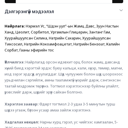
Дэлгэрэнгүй мэдээлэл
Найрлага:
 Нэрмэл Ус, “Шүдэн уул”-ын Жамц Давс, Зуун Настын 
Ханд, Цеолит, Сорбитол, Ургамлын Глицерин, Зантанг Гам, 
Хуурайшуулсан Силика, Натрийн Сахарин, Хуурайшуулсан 
Тиксосил, Натрийн Кокоамфоацетат, Натрийн Бензоат, Калийн 
Сорбат, Гааны эфирийн тос
Үйлчилгээ:
 Найрлагад орсон идэвхит орц болох жамц давсанд 
хүний биед хэрэгтэй эрдэс буюу кальци, кали, хүхэр, төмөр, магни, 
иод зэрэг эрдсүүд агуулагддаг. Шүд чулуужих болон шүд цоорохоос 
урьдчилан сэргийлж, амны тааламжгүй үнэрийг дарж, сэнгэнэсэн 
таатай мэдрэмж төрүүлнэ. Тогтмол хэрэглэснээр буйлны улайлт, 
үрэвслийг дарж, шүдийг эрүүл сайхан болгоно.
Хэрэглэх заавар: 
Өдөрт тогтмол 2-3 удаа 3-5 минутын турш 
шүдээ угааж, бүлээн усаар амаа зайлж хэрэглэнэ.
Хадгалах нөхцөл:
 Нарны хурц гэрэл, ус чийгээс хамгаалан, 5-