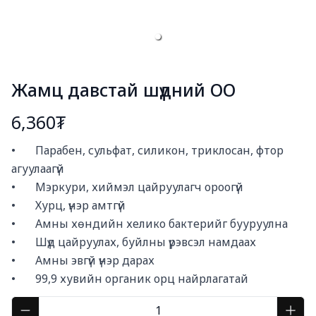
Жамц давстай шүдний ОО
6,360₮
Богино тайлбар
•       Парабен, сульфат, силикон, триклосан, фтор 
агуулаагүй

•       Мэркури, хиймэл цайруулагч ороогүй

•       Хурц, үнэр амтгүй

•       Амны хөндийн хелико бактерийг бууруулна

•       Шүд цайруулах, буйлны үрэвсэл намдаах

•       Амны эвгүй үнэр дарах

•       99,9 хувийн органик орц найрлагатай