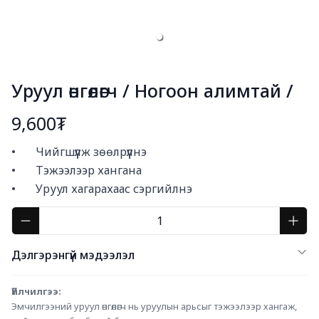
Уруул өнгөлөгч / Ногоон алимтай /
9,600₮
Богино тайлбар
•       Чийгшүүлж зөөлрүүлнэ

•       Тэжээлээр хангана

•       Уруул хагарахаас сэргийлнэ
Дэлгэрэнгүй мэдээлэл
Үйлчилгээ:
Эмчилгээний уруул өнгөлөгч нь уруулын арьсыг тэжээлээр хангаж, 