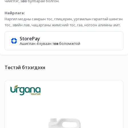
чийглэг, зөөлөн булбарай болгон.
Найрлага:
Наргил модны самрын тос, глицерин, ургамлын гаралтай шингэн 
тос, зөгийн лав, чацарганы жимсний тос, гаа, ногоон алимны амт.
StorePay
Ашиглан 4 хуваан төлөх боломжтой
Төстэй бүтээгдэхүүн