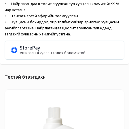
•      Найрлагандаа цеолит агуулсан тул хувцасны хачигийг 99 %-
иар устгана.
•      Тансаг үнэртэй эфирийн тос агуулсан.
•      Хувцасны бохирдол, хир толбыг сайтар арилгаж, хувцасны 
өнгийг сэргээнэ. Найрлагандаа цеолит агуулсан тул нүдэнд 
үзэгдэхгүй хувцасны хачигийг устгана. 
StorePay
Ашиглан 4 хуваан төлөх боломжтой
Төстэй бүтээгдэхүүн