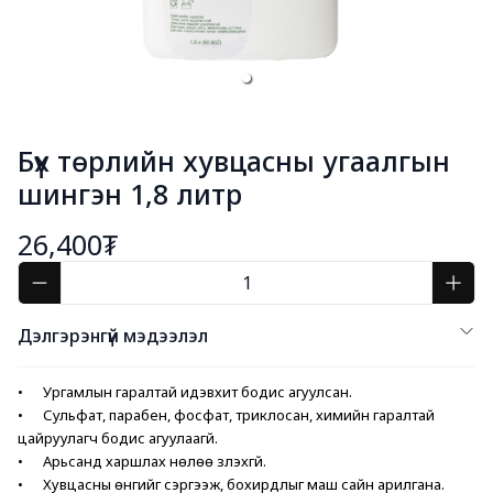
Бүх төрлийн хувцасны угаалгын
шингэн 1,8 литр
26,400₮
Дэлгэрэнгүй мэдээлэл
•      Ургамлын гаралтай идэвхит бодис агуулсан.
•      Сульфат, парабен, фосфат, триклосан, химийн гаралтай 
цайруулагч бодис агуулаагүй.
•      Арьсанд харшлах нөлөө үзүүлэхгүй.
•      Хувцасны өнгийг сэргээж, бохирдлыг маш сайн арилгана.