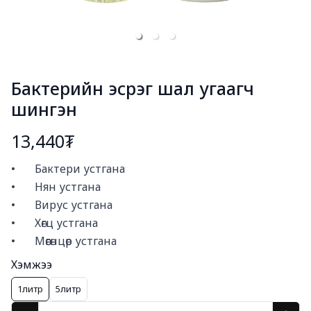
Бактерийн эсрэг шал угаагч
шингэн
13,440₮
Богино тайлбар
•       Бактери устгана

•       Нян устгана 

•       Вирус устгана

•       Хөгц устгана

•       Мөөгөнцөр устгана
Хэмжээ
1литр
5литр