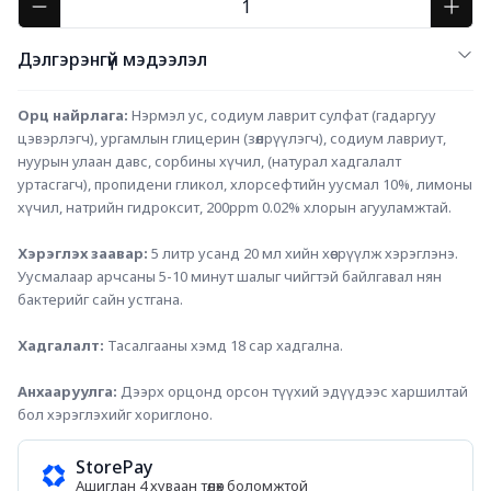
Дэлгэрэнгүй мэдээлэл
Орц найрлага: 
Нэрмэл ус, содиум лаврит сулфат (гадаргуу 
цэвэрлэгч), ургамлын глицерин (зөөлрүүлэгч), содиум лавриут, 
нуурын улаан давс, сорбины хүчил, (натурал хадгалалт 
уртасгагч), пропидени гликол, хлорсефтийн уусмал 10%, лимоны 
хүчил, натрийн гидроксит, 200ppm 0.02% хлорын агууламжтай.
Хэрэглэх заавар: 
5 литр усанд 20 мл хийн хөөсрүүлж хэрэглэнэ. 
Уусмалаар арчсаны 5-10 минут шалыг чийгтэй байлгавал нян 
бактерийг сайн устгана.
Хадгалалт: 
Тасалгааны хэмд 18 сар хадгална.
Анхааруулга:
 Дээрх орцонд орсон түүхий эдүүдээс харшилтай 
бол хэрэглэхийг хориглоно.
StorePay
Ашиглан 4 хуваан төлөх боломжтой