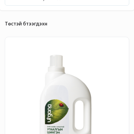
Төстэй бүтээгдэхүүн