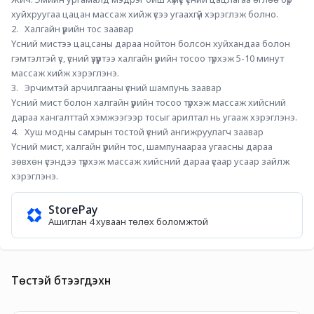
хуйхруугаа цацан массаж хийж үсээ угаахгүй хэрэглэж болно.
2.   Халгайн үрийн тос заавар
Үсний мистээ цацсаны дараа нойтон болсон хуйхандаа болон 
гэмтэлтэй үс, үсний үзүүртээ халгайн үрийн тосоо түрхэж 5-10 минут 
массаж хийж хэрэглэнэ.
3.   Эрчимтэй арчилгааны үсний шампунь заавар
Үсний мист болон халгайн үрийн тосоо түрхэж массаж хийсний 
дараа хангалттай хэмжээгээр тосыг арилтал нь угааж хэрэглэнэ.
4.   Хуш модны самрын тостой үсний ангижруулагч заавар
Үсний мист, халгайн үрийн тос, шампунаараа угаасны дараа 
зөвхөн үсэндээ түрхэж массаж хийсний дараа үсаар усаар зайлж 
хэрэглэнэ.
StorePay
Ашиглан 4 хуваан төлөх боломжтой
Төстэй бүтээгдэхүүн