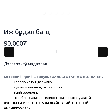
Иж бүрдэл багц
90,000₮
Дэлгэрэнгүй мэдээлэл
Бүх төрлийн үсний шампунь / ХАЛГАЙ & ГАНГА & КОЛЛАГЕН /
Тослогийг тэнцвэржүүлнэ
Хуйхыг цэвэрлэж, гүн чийгшүүлнэ 
Үсийг зөөлрүүлнэ
Парабен, сульфат, силикон, триклосан агуулаагүй
ХУШНЫ САМРЫН ТОС & ХАЛГАЙН ҮРИЙН ТОСТОЙ 
АНГИЖРУУЛАГЧ