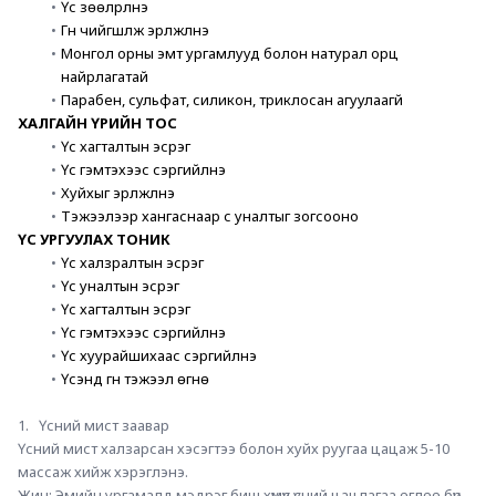
Үс зөөлрүүлнэ
Гүн чийгшүүлж эрүүлжүүлнэ
Монгол орны эмт ургамлууд болон натурал орц 
найрлагатай
Парабен, сульфат, силикон, триклосан агуулаагүй
ХАЛГАЙН ҮРИЙН ТОС
Үс хагталтын эсрэг
Үс гэмтэхээс сэргийлнэ
Хуйхыг эрүүлжүүлнэ
Тэжээлээр хангаснаар үс уналтыг зогсооно
ҮС УРГУУЛАХ ТОНИК 
Үс халзралтын эсрэг
Үс уналтын эсрэг
Үс хагталтын эсрэг
Үс гэмтэхээс сэргийлнэ
Үс хуурайшихаас сэргийлнэ
Үсэнд гүн тэжээл өгнө
1.   Үсний мист заавар
Үсний мист халзарсан хэсэгтээ болон хуйх руугаа цацаж 5-10 
массаж хийж хэрэглэнэ.
Жич: Эмийн ургамалд мэдрэг биш хүмүүс үсний цацлагаа өглөө бүр 