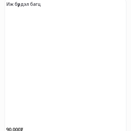
Иж бүрдэл багц
Ү
90,000
₮
4