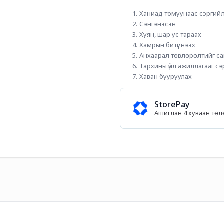
Ханиад томуунаас сэргий
Сэнгэнэсэн
Хуян, шар ус тараах
Хамрын битүүг нээх
Анхаарал төвлөрөлтийг с
Тархины үйл ажиллагааг сэ
Хаван бууруулах
StorePay
Ашиглан 4 хуваан тө