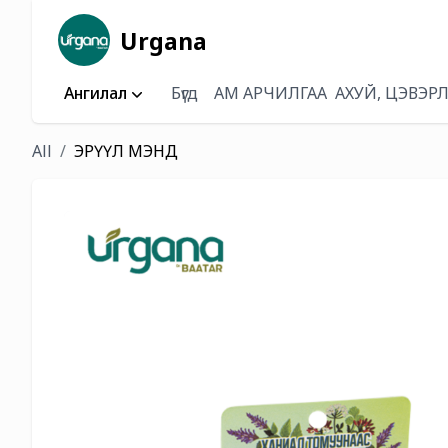
Urgana
Ангилал
Бүгд
АМ АРЧИЛГАА
АХУЙ, ЦЭВЭР
All
ЭРҮҮЛ МЭНД