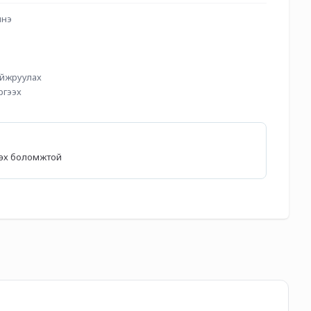
лнэ
айжруулах
ргээх
лөх боломжтой