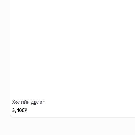
Хөлийн дүрлэг
5,400
₮